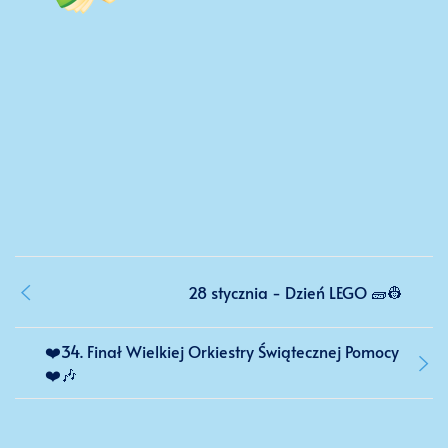
28 stycznia - Dzień LEGO 🧱👷
❤️34. Finał Wielkiej Orkiestry Świątecznej Pomocy
❤️🎶